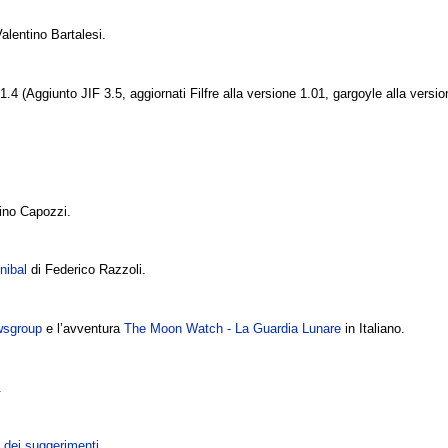
alentino Bartalesi.
1.4 (Aggiunto JIF 3.5, aggiornati Filfre alla versione 1.01, gargoyle alla versio
ino Capozzi.
nibal
di Federico Razzoli.
sgroup
e l’avventura
The Moon Watch - La Guardia Lunare
in Italiano.
.
a dei suggerimenti
.