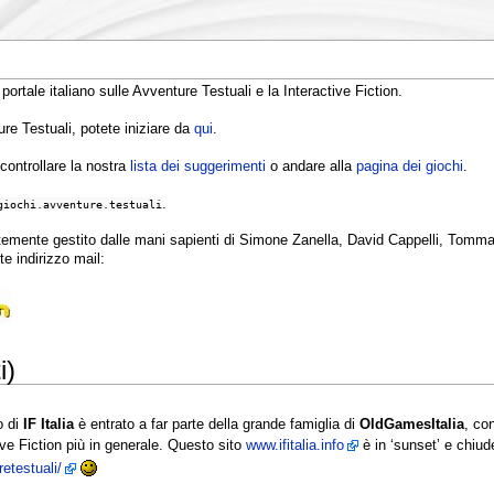
 portale italiano sulle Avventure Testuali e la Interactive Fiction.
e Testuali, potete iniziare da
qui
.
controllare la nostra
lista dei suggerimenti
o andare alla
pagina dei giochi
.
.
giochi.avventure.testuali
ntemente gestito dalle mani sapienti di Simone Zanella, David Cappelli, Tomma
e indirizzo mail:
i)
o di
IF Italia
è entrato a far parte della grande famiglia di
OldGamesItalia
, co
tive Fiction più in generale. Questo sito
www.ifitalia.info
è in ‘sunset’ e chiude
etestuali/