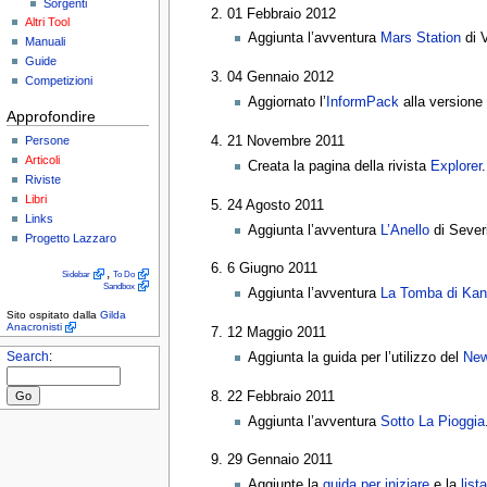
Sorgenti
01 Febbraio 2012
Altri Tool
Aggiunta l’avventura
Mars Station
di V
Manuali
Guide
04 Gennaio 2012
Competizioni
Aggiornato l’
InformPack
alla versione 
Approfondire
Persone
21 Novembre 2011
Articoli
Creata la pagina della rivista
Explorer
.
Riviste
Libri
24 Agosto 2011
Links
Aggiunta l’avventura
L’Anello
di Sever
Progetto Lazzaro
6 Giugno 2011
,
Sidebar
To Do
Sandbox
Aggiunta l’avventura
La Tomba di Kan
Sito ospitato dalla
Gilda
Anacronisti
12 Maggio 2011
Search
:
Aggiunta la guida per l’utilizzo del
New
22 Febbraio 2011
Aggiunta l’avventura
Sotto La Pioggia
29 Gennaio 2011
Aggiunte la
guida per iniziare
e la
list