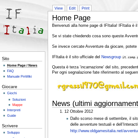
View
Edit
Print
Home Page
Benvenuti alla home page di IFItalia! IFItalia è il
Se vi state chiedendo cosa sono queste Avventur
Se invece cercate Avventure da giocare, potete 
IFItalia è il sito ufficiale del
Newsgroup
it.comp.
Sito
Home Page / News
Questa è terza ‘incarnazione’ del sito, precede
FAQ
Per ogni segnalazione fate riferimento al seguent
Manuale PmWiki
Giocare
Giochi
Soluzioni
News (ultimi aggiornament
Mappe
Interpreti
12 Ottobre 2012
Guide
Dallo scorso mese di settembre, il sit
delle avventure testuali e dell’Interac
Scrivere
http://www.oldgamesitalia.net/avventur
Sviluppo