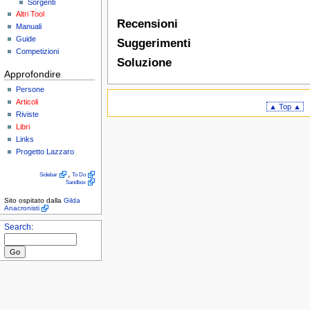
Sorgenti
Altri Tool
Recensioni
Manuali
Guide
Suggerimenti
Competizioni
Soluzione
Approfondire
Persone
Articoli
▲ Top ▲
Riviste
Libri
Links
Progetto Lazzaro
,
Sidebar
To Do
Sandbox
Sito ospitato dalla
Gilda
Anacronisti
Search
: