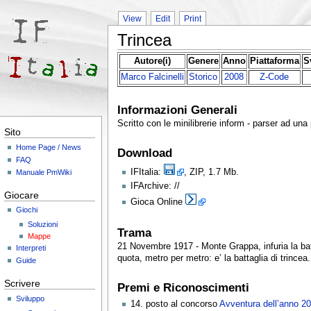
View
Edit
Print
Trincea
Autore(i)
Genere
Anno
Piattaforma
S
Marco Falcinelli
Storico
2008
Z-Code
Informazioni Generali
Scritto con le minilibrerie inform - parser ad una p
Sito
Home Page / News
Download
FAQ
IFItalia:
, ZIP, 1.7 Mb.
Manuale PmWiki
IFArchive: //
Giocare
Gioca Online
Giochi
Soluzioni
Trama
Mappe
21 Novembre 1917 - Monte Grappa, infuria la batta
Interpreti
quota, metro per metro: e’ la battaglia di trincea.
Guide
Scrivere
Premi e Riconoscimenti
Sviluppo
14. posto al concorso
Avventura dell’anno 2