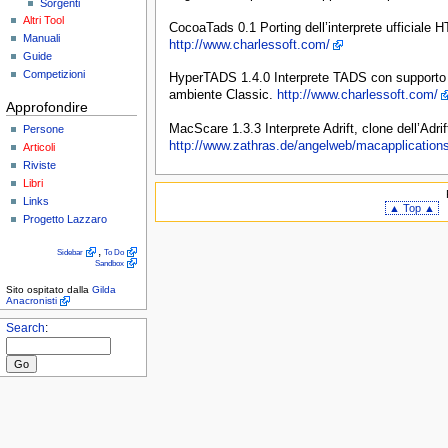
Sorgenti
Altri Tool
CocoaTads 0.1 Porting dell’interprete ufficial
Manuali
http://www.charlessoft.com/
Guide
Competizioni
HyperTADS 1.4.0 Interprete TADS con supporto 
ambiente Classic.
http://www.charlessoft.com/
Approfondire
MacScare 1.3.3 Interprete Adrift, clone dell’Adrif
Persone
http://www.zathras.de/angelweb/macapplication
Articoli
Riviste
Libri
Links
▲ Top ▲
Progetto Lazzaro
,
Sidebar
To Do
Sandbox
Sito ospitato dalla
Gilda
Anacronisti
Search
: