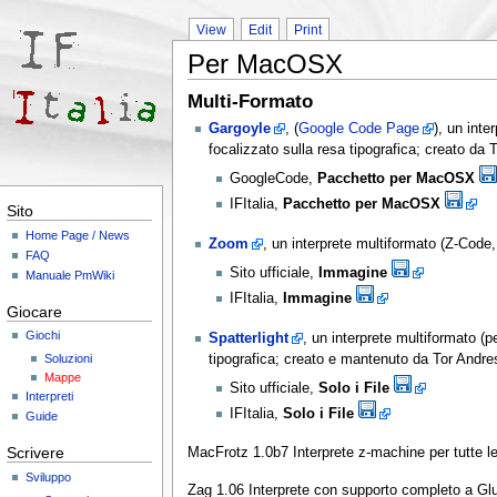
View
Edit
Print
Per MacOSX
Multi-Formato
Gargoyle
, (
Google Code Page
), un inte
focalizzato sulla resa tipografica; creato d
GoogleCode,
Pacchetto per MacOSX
IFItalia,
Pacchetto per MacOSX
Sito
Home Page / News
Zoom
, un interprete multiformato (Z-Cod
FAQ
Sito ufficiale,
Immagine
Manuale PmWiki
IFItalia,
Immagine
Giocare
Giochi
Spatterlight
, un interprete multiformato (p
tipografica; creato e mantenuto da Tor Andre
Soluzioni
Mappe
Sito ufficiale,
Solo i File
Interpreti
IFItalia,
Solo i File
Guide
Scrivere
MacFrotz 1.0b7 Interprete z-machine per tutte le
Sviluppo
Zag 1.06 Interprete con supporto completo a Glu